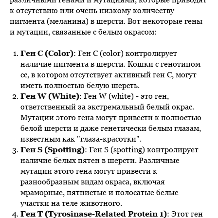
к отсутствию или очень низкому количеству
пигмента (меланина) в шерсти. Вот некоторые гены
и мутации, связанные с белым окрасом:
Ген C (Color)
: Ген C (color) контролирует
наличие пигмента в шерсти. Кошки с генотипом
cc, в котором отсутствует активный ген C, могут
иметь полностью белую шерсть.
Ген W (White)
: Ген W (white) - это ген,
ответственный за экстремальный белый окрас.
Мутации этого гена могут привести к полностью
белой шерсти и даже генетически белым глазам,
известным как "глаза-красотки".
Ген S (Spotting)
: Ген S (spotting) контролирует
наличие белых пятен в шерсти. Различные
мутации этого гена могут привести к
разнообразным видам окраса, включая
мраморные, пятнистые и полосатые белые
участки на теле животного.
Ген T (Tyrosinase-Related Protein 1)
: Этот ген