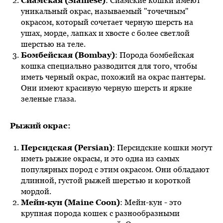
Сиамская (Siamese)
: Сиамские кошки имеют
уникальный окрас, называемый "точечным"
окрасом, который сочетает черную шерсть на
ушах, морде, лапках и хвосте с более светлой
шерстью на теле.
Бомбейская (Bombay)
: Порода бомбейская
кошка специально разводится для того, чтобы
иметь черный окрас, похожий на окрас пантеры.
Они имеют красивую черную шерсть и яркие
зеленые глаза.
Рыжий окрас:
Персидская (Persian)
: Персидские кошки могут
иметь рыжие окрасы, и это одна из самых
популярных пород с этим окрасом. Они обладают
длинной, густой рыжей шерстью и короткой
мордой.
Мейн-кун (Maine Coon)
: Мейн-кун - это
крупная порода кошек с разнообразными