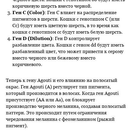
коричневую шерсть вместо черной.
Ген C (Color)
: Ген C влияет на распределение
пигментов в шерсти. Кошки с генотипом C (или
Cc) будут иметь цветную шерсть, в то время как
кошки с генотипом cc будут иметь белую шерсть.
Ген D (Dilution)
: Ген D контролирует
разбавление цвета. Кошки с геном dd будут иметь
разбавленный цвет, что может привести к серому
вместо черного или бежевому вместо
коричневого.
Теперь к гену Agouti и его влиянию на полосатый
окрас. Ген Agouti (A) регулирует тип пигмента,
который производится в волосах. Когда ген Agouti
присутствует (AA или Aa), он блокирует
производство черного меланина, создавая полосатый
паттерн. Это происходит путем ограничения
чередования меланина с феомеланином (рыжий
пигмент).