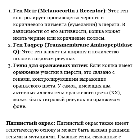
Ген Mc1r (Melanocortin 1 Receptor)
: Этот ген
контролирует производство черного и
коричневого пигмента (еумеланин) в шерсти. В
зависимости от его активности, кошка может
иметь черные или коричневые полосы.
Ген Taqpep (Transmembrane Aminopeptidase
Q)
: Этот ген влияет на ширину и количество
полос в тигровом рисунке.
Гены для оранжевых пятен
: Если кошка имеет
оранжевые участки в шерсти, это связано с
генами, контролирующими выражение
оранжевого цвета. У самок, имеющих два
активных аллеля гена оранжевого цвета (XX),
может быть тигровый рисунок на оранжевом
фоне.
Пятнистый окрас:
Пятнистый окрас также имеет
генетическую основу и может быть вызван разными
генами и мутациями. Главные гены, связанные с