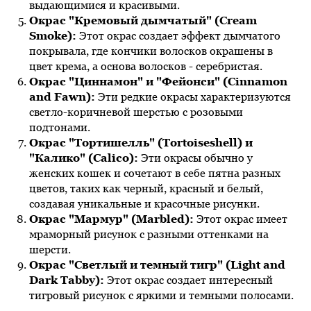
выдающимися и красивыми.
Окрас "Кремовый дымчатый" (Cream
Smoke):
Этот окрас создает эффект дымчатого
покрывала, где кончики волосков окрашены в
цвет крема, а основа волосков - серебристая.
Окрас "Циннамон" и "Фейонси" (Cinnamon
and Fawn):
Эти редкие окрасы характеризуются
светло-коричневой шерстью с розовыми
подтонами.
Окрас "Тортишелль" (Tortoiseshell) и
"Калико" (Calico):
Эти окрасы обычно у
женских кошек и сочетают в себе пятна разных
цветов, таких как черный, красный и белый,
создавая уникальные и красочные рисунки.
Окрас "Мармур" (Marbled):
Этот окрас имеет
мраморный рисунок с разными оттенками на
шерсти.
Окрас "Светлый и темный тигр" (Light and
Dark Tabby):
Этот окрас создает интересный
тигровый рисунок с яркими и темными полосами.