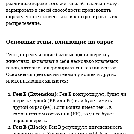
различные версии того же гена. Эти аллели могут
варьировать в своей способности производить
определенные пигменты или контролировать их
распределение.
Основные гены, влияющие на окрас
Гены, определяющие базовые цвета шерсти у
животных, включают в себя несколько ключевых
генов, которые контролируют синтез пигментов.
Основными цветовыми генами у кошек и других
млекопитающих являются:
Ген E (Extension)
: Ген E контролирует, будет ли
шерсть черной (EE или Ee) или будет иметь
другой окрас (ee). Если кошка имеет ген E в
гомозиготном состоянии (EE), то у нее будет
черная шерсть.
Ген B (Black)
: Ген B регулирует интенсивность
черного цвета. Кошки с генотипом bb будут иметь