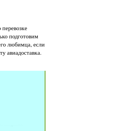
о перевозке
лько подготовим
его любимца, если
ту авиадоставка.