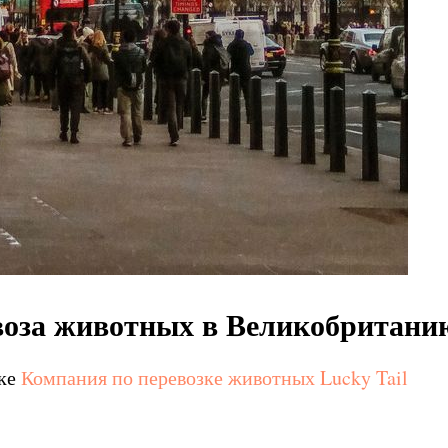
воза животных в Великобритани
лке
Компания по перевозке животных Lucky Tail