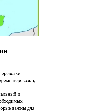
сии
перевозке
время перевозки,
нальный и
еобходимых
оторые важны для