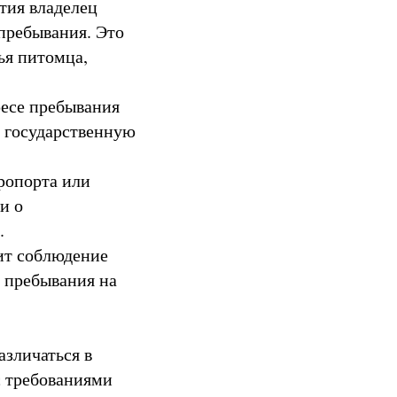
тия владелец
пребывания. Это
ья питомца,
есе пребывания
 государственную
ропорта или
и о
.
ит соблюдение
 пребывания на
азличаться в
с требованиями