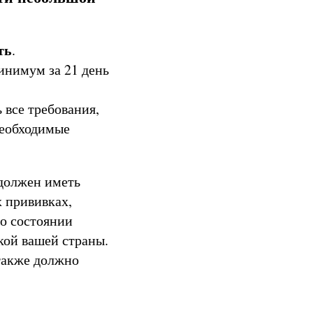
ть
.
минимум за 21 день
 все требования,
 необходимые
должен иметь
 прививках,
 о состоянии
кой вашей страны.
 также должно