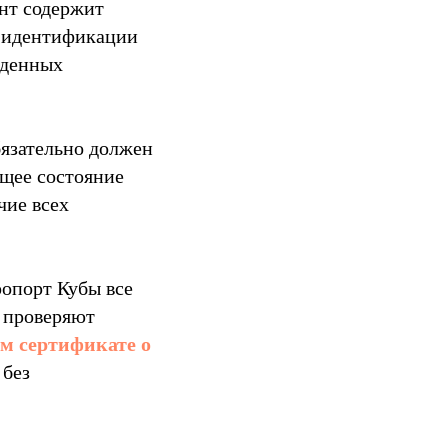
нт содержит
б идентификации
еденных
бязательно должен
бщее состояние
чие всех
опорт Кубы все
 проверяют
м сертификате о
 без