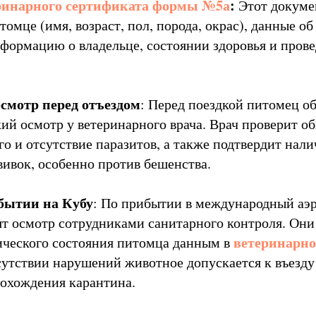
ринарного сертификата формы №5а
:
Этот докуме
омце (имя, возраст, пол, порода, окрас), данные о
нформацию о владельце, состоянии здоровья и пров
смотр перед отъездом
: Перед поездкой питомец о
ий осмотр у ветеринарного врача. Врач проверит о
о и отсутствие паразитов, а также подтвердит нали
ивок, особенно против бешенства.
бытии на Кубу
: По прибытии в международный аэр
т осмотр сотрудниками санитарного контроля. Они
ветеринарно
ического состояния питомца данным в
сутствии нарушений животное допускается к въезду
охождения карантина.