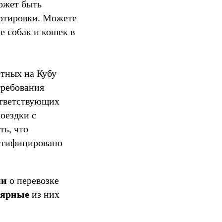
ожет быть
ортировки. Можете
е собак и кошек в
тных на Кубу
требования
ответствующих
оездки с
ть, что
нтифицировано
ми
о перевозке
лярные
из них