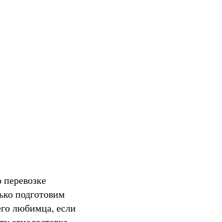
о перевозке
лько подготовим
его любимца, если
ту авиадоставка.