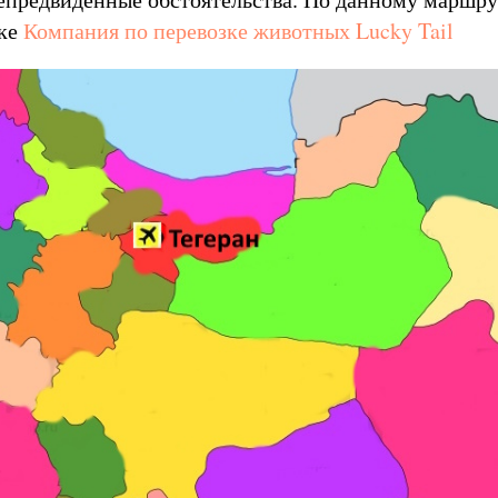
лке
Компания по перевозке животных Lucky Tail