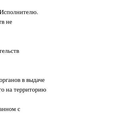
 Исполнителю.
тв не
тельств
органов в выдаче
го на территорию
занном с