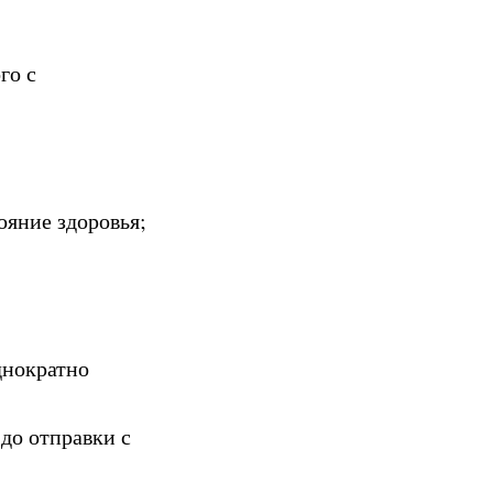
го с
яние здоровья;
днократно
 до отправки с