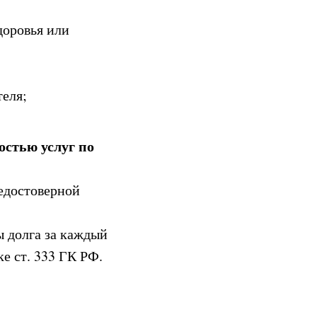
доровья или
еля;
остью услуг по
недостоверной
ы долга за каждый
е ст. 333 ГК РФ.