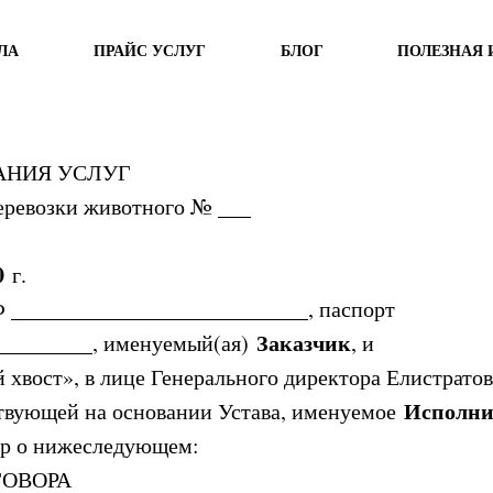
ЛА
ПРАЙС УСЛУГ
БЛОГ
ПОЛЕЗНАЯ
АНИЯ УСЛУГ
еревозки животного № ___
0
г.
 ___________________________, паспорт
Заказчик
_________, именуемый(ая)
, и
хвост», в лице Генерального директора Елистрато
Исполни
твующей на основании Устава, именуемое
ор о нижеследующем:
ГОВОРА