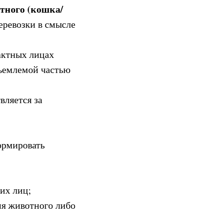
тного (кошка/
перевозки в смысле
тактных лицах
ъемлемой частью
вляется за
ормировать
их лиц;
ия животного либо